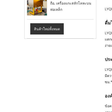
ถือ, เครื่องแกะสลักโลหะบน
LYQD
ท่อเหล็ก
ดื่ม
สินค้าใหม่ทั้งหมด
LYQD
แตกต
ง่า
ประ
LYQD
มีค
ซม.*
องค
ข้อค