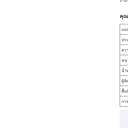
งานช
คุณ
แบบ
ประ
คว
ขน
น้ำ
ผู้
พื้
การ