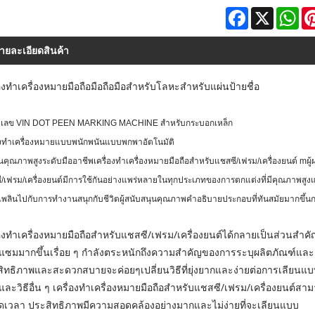
Facebook
X
Wh
ายละเอียดสินค้า
่องทำเครื่องหมายมือถือมือถือมือสำหรับโลหะสำหรับแผ่นป้ายชื่อ
เลข VIN DOT PEEN MARKING MACHINE สำหรับกระบอกเหล็ก
่องทำเครื่องหมายแบบพนักพนันแบบพกพาอัตโนมัติ
็นคุณภาพสูงระดับมืออาชีพ
เครื่องทำเครื่องหมายมือถือสำหรับแชสซี/เฟรม/เครื่องยนต์
m
ผู
/เฟรม/เครื่องยนต์
มีการใช้กันอย่างแพร่หลายในทุกประเภทของการตกแต่งที่มีคุณภาพสู
เพลินไปกับการทำงานสนุกกับชีวิตผู้สนับสนุนคุณภาพคำอธิบายประกอบที่ทันสมัยมากขึ้นก
่องทำเครื่องหมายมือถือสำหรับแชสซี/เฟรม/เครื่องยนต์ได้กลายเป็นส่วนสำ
แซมมากขึ้นเรื่อย ๆ กำลังตระหนักถึงความสำคัญของการระบุผลิตภัณฑ์และก
ิทธิภาพและสะดวกสบายจะค่อยๆเปลี่ยนวิธีที่ยุ่งยากและง่ายต่อการเลียนแบบกา
และวิธีอื่น ๆ เครื่องทำเครื่องหมายมือถือสำหรับแชสซี/เฟรม/เครื่องยนต์สา
เวลา ประสิทธิภาพมีความสอดคล้องอย่างมากและไม่ง่ายที่จะเลียนแบบ