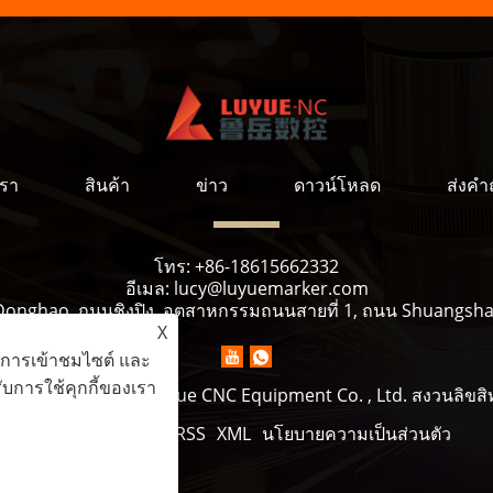
เรา
สินค้า
ข่าว
ดาวน์โหลด
ส่งค
โทร:
+86-18615662332
อีเมล:
lucy@luyuemarker.com
onghao, ถนนชิงปิง, อุตสาหกรรมถนนสายที่ 1, ถนน Shuangshan
X
ะห์การเข้าชมไซต์ และ
บการใช้คุกกี้ของเรา
ขสิทธิ์© 2022 Jinan Luyue CNC Equipment Co. , Ltd. สงวนลิขสิท
Links
Sitemap
RSS
XML
นโยบายความเป็นส่วนตัว