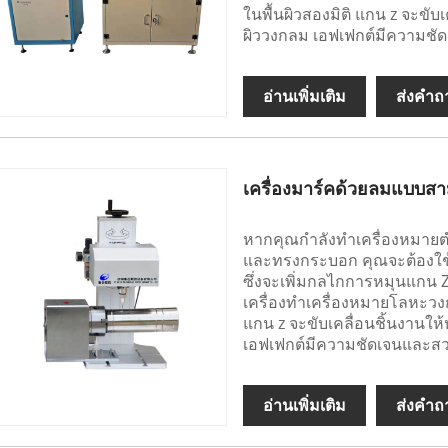
ในพื้นผิวสองมิติ แกน z จะขับเ
ผิววงกลม เอฟเฟกต์มีความช
อ่านเพิ่มเติม
ส่งคำถ
เครื่องมาร์คด้วยลมแบบส
หากคุณกำลังทำเครื่องหมายต
และทรงกระบอก คุณจะต้องใช้
ซึ่งจะเพิ่มกลไกการหมุนแกน Z
เครื่องทำเครื่องหมายโลหะวง
แกน z จะขับเคลื่อนชิ้นงานให้
เอฟเฟกต์มีความชัดเจนและส
อ่านเพิ่มเติม
ส่งคำถ