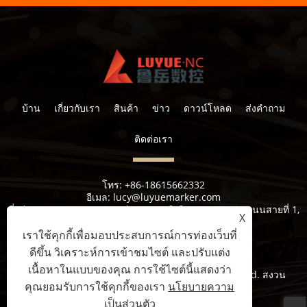
บ้าน
เกี่ยวกับเรา
สินค้า
ข่าว
ดาวน์โหลด
ส่งคำถาม
ติดต่อเรา
โทร:
+86-18615662332
อีเมล:
lucy@luyuemarker.com
ที่อยู่:
เขตอุตสาหกรรม Donghao, ถนนชิงปิง, อุตสาหกรรมถนนสายที่ 1,
X
ถนน Shuangshan, เขต Zhangqiu, Jinan
เราใช้คุกกี้เพื่อมอบประสบการณ์การท่องเว็บที่
ดีขึ้น วิเคราะห์การเข้าชมไซต์ และปรับแต่ง
เนื้อหาในแบบของคุณ การใช้ไซต์นี้แสดงว่า
ลิขสิทธิ์© 2022 Jinan Luyue CNC Equipment Co. , Ltd. สงวน
คุณยอมรับการใช้คุกกี้ของเรา
นโยบายความ
ลิขสิทธิ์
เป็นส่วนตัว