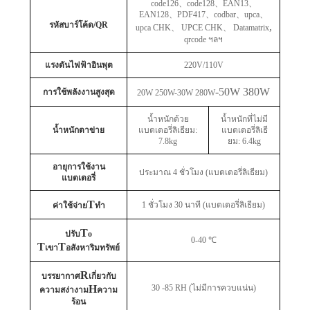
code126
、
code128
、
EAN13
、
EAN128
、
PDF417
、
codbar
、
upca
、
รหัสบาร์โค้ด/QR
,
upca CHK
、
UPCE CHK
、
Datamatrix
qrcode ฯลฯ
แรงดันไฟฟ้าอินพุต
220V/110V
-50W 380W
การใช้พลังงานสูงสุด
20W 250W-30W 280W
น้ำหนักด้วย
น้ำหนักที่ไม่มี
น้ำหนักตาข่าย
แบตเตอรี่ลิเธียม:
แบตเตอรี่ลิเธี
7.8kg
ยม: 6.4kg
อายุการใช้งาน
ประมาณ 4 ชั่วโมง (แบตเตอรี่ลิเธียม)
แบตเตอรี่
T
1 ชั่วโมง 30 นาที (แบตเตอรี่ลิเธียม)
ค่าใช้จ่าย
ทำ
T
ปรับ
o
0-40 ℃
T
T
เขา
อสังหาริมทรัพย์
R
บรรยากาศ
เกี่ยวกับ
H
30 -85 RH (ไม่มีการควบแน่น)
ความสง่างาม
ความ
ร้อน