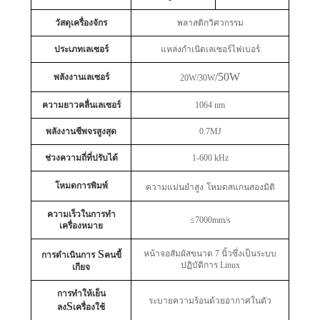
วัสดุเครื่องจักร
พลาสติกวิศวกรรม
ประเภทเลเซอร์
แหล่งกำเนิดเลเซอร์ไฟเบอร์
/50W
พลังงานเลเซอร์
20W/30W
ความยาวคลื่นเลเซอร์
1064 nm
พลังงานชีพจรสูงสุด
0.7MJ
ช่วงความถี่ที่ปรับได้
1-600 kHz
โหมดการพิมพ์
ความแม่นยำสูง
โหมดสแกนสองมิติ
ความเร็วในการทำ
≤7000mm/s
เครื่องหมาย
S
หน้าจอสัมผัสขนาด 7 นิ้วซึ่งเป็นระบบ
การดำเนินการ
คนขี้
ปฏิบัติการ Linux
เกียจ
การทำให้เย็น
ระบายความร้อนด้วยอากาศในตัว
S
ลง
เครื่องใช้