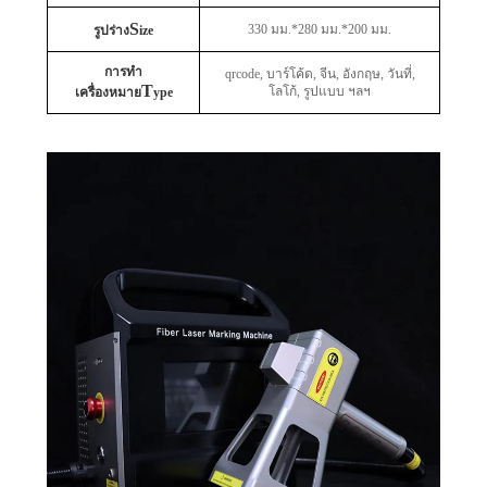
S
330 มม.*280 มม.*200 มม.
รูปร่าง
ize
การทำ
qrcode, บาร์โค้ด, จีน, อังกฤษ, วันที่,
T
โลโก้, รูปแบบ ฯลฯ
เครื่องหมาย
ype