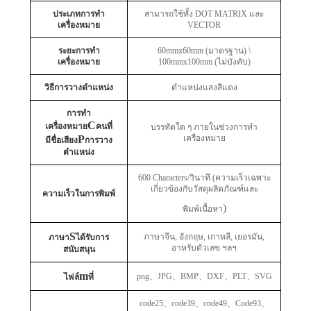
ประเภทการทำ
สามารถใช้ทั้ง DOT MATRIX และ
เครื่องหมาย
VECTOR
ระยะการทำ
60mmx60mm (มาตรฐาน) \
เครื่องหมาย
100mmx100mm (ไม่บังคับ)
วิธีการวางตำแหน่ง
ตำแหน่งแสงสีแดง
การทำ
C
เครื่องหมาย
คนที่
บรรทัดใด ๆ ภายในช่วงการทำ
P
เครื่องหมาย
มีชื่อเสียง
การวาง
ตำแหน่ง
600 Characters/วินาที (ความเร็วเฉพาะ
เกี่ยวข้องกับวัสดุผลิตภัณฑ์และ
ความเร็วในการพิมพ์
)
พิมพ์เนื้อหา
S
ภาษาจีน, อังกฤษ, เกาหลี, เยอรมัน,
ภาษา
ได้รับการ
อาหรับตัวเลข ฯลฯ
สนับสนุน
m
png
、
JPG
、
BMP
、
DXF
、
PLT
、
SVG
ไฟล์
ที่
code25
、
code39
、
code49
、
Code93
、