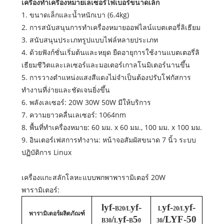
เครื่องทำเครื่องหมายเลเซอร์ไฟเบอร์ขนาดเล็ก
1. ขนาดเล็กและน้ำหนักเบา (6.4kg)
2. การสนับสนุนการทำเครื่องหมายออฟไลน์แบตเตอรี่ลิเธียม
3. สนับสนุนประเภทรูปแบบไฟล์หลายประเภท
4. ด้วยฟังก์ชั่นเริ่มต้นและหยุด ยืดอายุการใช้งานแบตเตอรี่ลิ
เธียมชีวิตและเลเซอร์และมอเตอร์เกาลโนมิเตอร์นานขึ้น
5. การวางตำแหน่งแสงสีแดงไม่จำเป็นต้องปรับโฟกัสการ
ทำงานที่ง่ายและชัดเจนยิ่งขึ้น
6. พลังเลเซอร์: 20W 30W 50W มีให้บริการ
7. ความยาวคลื่นเลเซอร์: 1064nm
8. พื้นที่ทำเครื่องหมาย: 60 มม. x 60 มม., 100 มม. x 100 มม.
9. อินเตอร์เฟสการทำงาน: หน้าจอสัมผัสขนาด 7 นิ้ว ระบบ
ปฏิบัติการ Linux
เครื่องแกะสลักโลหะแบบพกพาพารามิเตอร์ 20W
พารามิเตอร์:
lyf-
yf-
yf-
yf-
B20/L
L
20/L
พารามิเตอร์ผลิตภัณฑ์
/
yf-
5
/LYF-50
B30
L
B
0
30