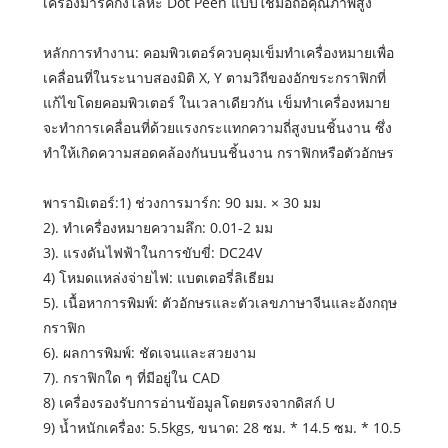
เครื่องมาร์คกิ้งโลหะ Dot Peen แบบใช้มือถือคุณภาพสูง
หลักการทำงาน: คอมพิวเตอร์ควบคุมเข็มทำเครื่องหมายเพื่อ
เคลื่อนที่ในระนาบสองมิติ X, Y ตามวิถีของอักขระกราฟิกที่
แก้ไขโดยคอมพิวเตอร์ ในเวลาเดียวกัน เข็มทำเครื่องหมาย
จะทำการเคลื่อนที่ด้วยแรงกระแทกความถี่สูงบนชิ้นงาน ซึ่ง
ทำให้เกิดความสอดคล้องกันบนชิ้นงาน กราฟิกหรือตัวอักษร
พารามิเตอร์:1) ช่วงการมาร์ก: 90 มม. × 30 มม
2). ทำเครื่องหมายความลึก: 0.01-2 มม
3). แรงดันไฟฟ้าในการขับขี่: DC24V
4) โหมดแหล่งจ่ายไฟ: แบตเตอรี่ลิเธียม
5). เนื้อหาการพิมพ์: ตัวอักษรและตัวเลขภาษาจีนและอังกฤษ
กราฟิก
6). ผลการพิมพ์: ชัดเจนและสวยงาม
7). กราฟิกใด ๆ ที่มีอยู่ใน CAD
8) เครื่องรองรับการอ่านข้อมูลโดยตรงจากดิสก์ U
9) น้ำหนักเครื่อง: 5.5kgs, ขนาด: 28 ซม. * 14.5 ซม. * 10.5